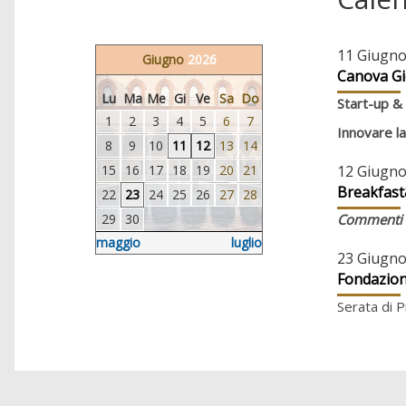
11 Giugno
Giugno
2026
Canova Gi
Lu
Ma
Me
Gi
Ve
Sa
Do
Start-up &
1
2
3
4
5
6
7
Innovare l
8
9
10
11
12
13
14
12 Giugno
15
16
17
18
19
20
21
Breakfast
22
23
24
25
26
27
28
Commenti al
29
30
maggio
luglio
23 Giugno
Fondazion
Serata di 