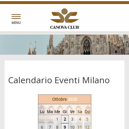
Toggle
MENU
navigation
Calendario Eventi Milano
Ottobre
2025
Lu
Ma
Me
Gi
Ve
Sa
Do
1
2
3
4
5
6
7
8
9
10
11
12