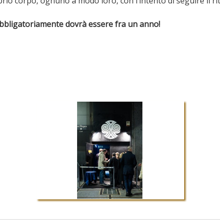
rio corpo, ognuno a modo loro, con l’intento di seguire il r
 obbligatoriamente dovrà essere fra un anno!