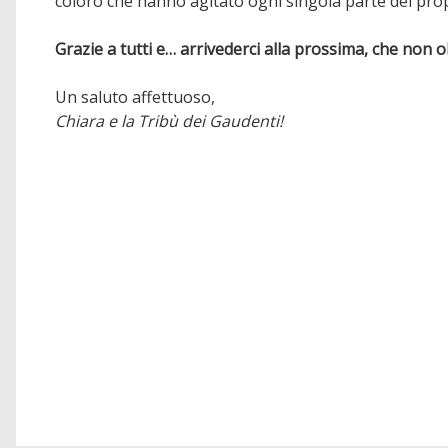
coloro che hanno agitato ogni singola parte del prop
Grazie a tutti e… arrivederci alla prossima, che non
Un saluto affettuoso,
Chiara e la Tribù dei Gaudenti!