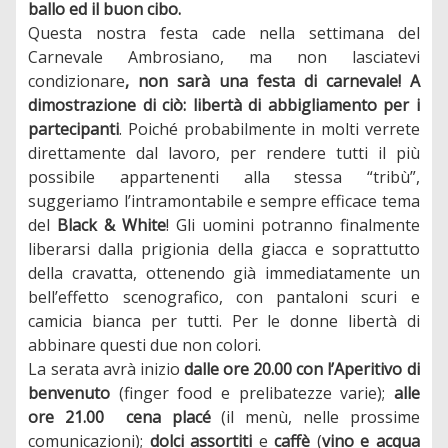
ballo ed il buon cibo.
Questa nostra festa cade nella settimana del
Carnevale Ambrosiano, ma non lasciatevi
condizionare
, non sarà una festa di carnevale! A
dimostrazione di ciò: libertà di abbigliamento
per i
partecipanti
. Poiché probabilmente in molti verrete
direttamente dal lavoro, per rendere tutti il più
possibile appartenenti alla stessa “tribù”,
suggeriamo l’intramontabile e sempre efficace tema
del
Black & White
! Gli uomini potranno finalmente
liberarsi dalla prigionia della giacca e soprattutto
della cravatta, ottenendo già immediatamente un
bell’effetto scenografico, con pantaloni scuri e
camicia bianca per tutti. Per le donne libertà di
abbinare questi due non colori.
La serata avrà inizio
dalle ore 20.00 con l’Aperitivo di
benvenuto
(finger food e prelibatezze varie);
alle
ore 21.00
cena placé
(il menù, nelle prossime
comunicazioni);
dolci assortiti
e
caffè
(
vino e acqua