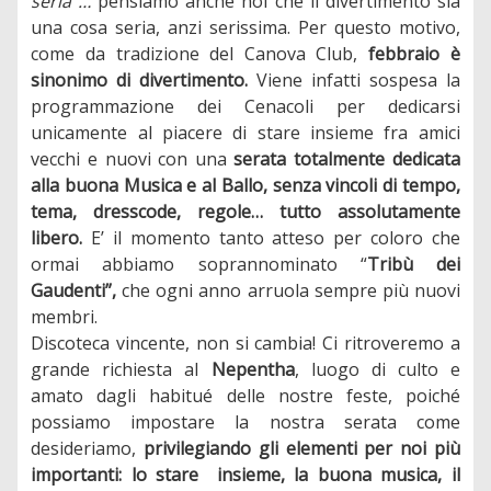
seria”…
pensiamo anche noi che il divertimento sia
una cosa seria, anzi serissima. Per questo motivo,
come da tradizione del Canova Club,
febbraio è
sinonimo di divertimento.
Viene infatti sospesa la
programmazione dei Cenacoli per dedicarsi
unicamente al piacere di stare insieme fra amici
vecchi e nuovi con una
serata totalmente dedicata
alla buona Musica e al Ballo, senza vincoli di tempo,
tema, dresscode, regole… tutto assolutamente
libero.
E’ il momento tanto atteso per coloro che
ormai abbiamo soprannominato “
Tribù dei
Gaudenti”,
che ogni anno arruola sempre più nuovi
membri.
Discoteca vincente, non si cambia! Ci ritroveremo a
grande richiesta al
Nepentha
, luogo di culto e
amato dagli habitué delle nostre feste, poiché
possiamo impostare la nostra serata come
desideriamo,
privilegiando gli elementi per noi più
importanti: lo stare insieme, la buona musica, il