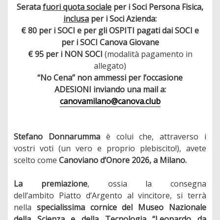
Serata
fuori quota sociale
per i Soci Persona Fisica,
inclusa
per i Soci Azienda:
€ 80 per i SOCI e per gli OSPITI pagati dai SOCI e
per i SOCI Canova Giovane
€ 95 per i NON SOCI
(modalità pagamento in
allegato)
“No Cena” non ammessi per l’occasione
ADESIONI inviando una mail a:
canovamilano@canova.club
Stefano Donnarumma
è colui che, attraverso i
vostri voti (un vero e proprio plebiscito!), avete
scelto come
Canoviano d’Onore 2026, a Milano.
La premiazione
, ossia la consegna
dell’ambito Piatto d’Argento al vincitore, si terrà
nella
specialissima cornice del Museo Nazionale
della Scienza e della Tecnologia “Leonardo da