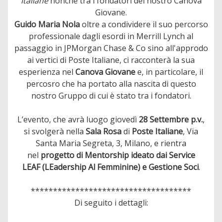
Italiane
nonché tra i fondatori del nostro Canova
Giovane.
Guido Maria Nola
oltre a condividere il suo percorso
professionale dagli esordi in Merrill Lynch al
passaggio in JPMorgan Chase & Co sino all'approdo
ai vertici di Poste Italiane, ci racconterà la sua
esperienza nel
Canova Giovane
e, in particolare, il
percosro che ha portato alla nascita di questo
nostro Gruppo di cui è stato tra i fondatori.
L’evento, che avrà luogo giovedì
28 Settembre p.v.
,
si svolgerà nella
Sala Rosa
di
Poste Italiane
, Via
Santa Maria Segreta, 3, Milano, e rientra
nel
progetto di Mentorship ideato dai Service
LEAF (LEadership Al Femminine) e Gestione Soci
.
************************************
Di seguito i dettagli: