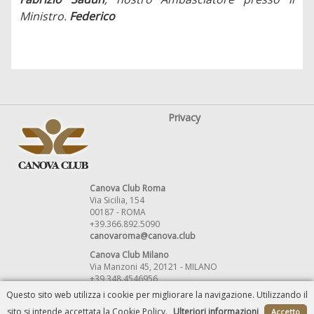
Ministro.
Federico
Privacy
Canova Club Roma
Via Sicilia, 154
00187 - ROMA
+39.366.892.5090
canovaroma@canova.club
Canova Club Milano
Via Manzoni 45, 20121 - MILANO
+39 348.4546956
canovamilano@canova.club
Questo sito web utilizza i cookie per migliorare la navigazione. Utilizzando il
sito si intende accettata la Cookie Policy.
Ulteriori informazioni
Accetto