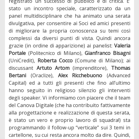
registrato un successo di pubblico e di critica. E’
stato un incontro speciale, caratterizzato da un
panel multidisciplinare che ha animato una serata
divulgativa, per consentire ai Soci ed amici presenti
di migliorare la propria conoscenza su temi così
complessi da diversi punti di vista. Quindi ancora
grazie (in ordine di apparizione) ai panelist:
Valeria
Portale
(Politecnico di Milano),
Gianfranco Bisagni
(UniCredit),
Roberta Cocco
(Comune di Milano); ai
discussant
Artuto Artom
(imprenditore),
Thomas
Bertani
(Oraclize),
Alex Ricchebuono
(Advanced
Capital) ed a tutti gli presenti che fino all’ultimo
hanno seguito in religioso silenzio gli interventi
degli speaker. Vi informiamo con piacere che il team
del Canova Digitale (che ha contribuito fattivamente
alla progettazione e realizzazione di questa serata,
è stato un vero e proprio lavoro di squadra!) sta
programmando il follow-up “verticale” sui 3 temi in
cartellone, su cui resta ancora molto da dire. Quindi,