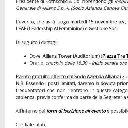
Presidente di Rothschild & Co, riprendono gli
Inspir
Generale di Allianz S.p
.A. (Socio Azienda Canova Clu
L’evento, che avrà luogo
martedì 15 novembre p.v.
,
LEAF (LEadership Al Femminine) e Gestione Soci.
Di seguito i dettagli:
Dove:
Allianz Tower (Auditorium)
(
Piazza Tre T
Orario:
check-in dalle 18:30 –
Inizio serata ore
Evento gratuito offerto dal Socio Azienda Allianz
(gra
N.B. Essendo i posti limitati, daremo la dovuta prio
frequentatori che non rientrano in queste categor
capienza, previa conferma da parte della Segreteria 
All’interno del
form di iscrizione all'evento
è possibi
Cordiali saluti,