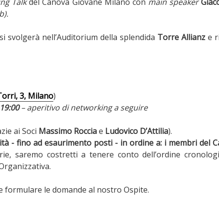
ing Talk
del Canova Giovane Milano con
main speaker
Giac
b).
 si svolgerà nell’Auditorium della splendida
Torre Allianz
e r
orri, 3, Milano
)
 19:00
– aperitivo di networking
a seguire
zie ai Soci
Massimo Roccia
e
Ludovico D’Attilia
).
rità - fino ad esaurimento posti - in ordine a: i membri del
ie, saremo costretti a tenere conto dell’ordine cronologic
Organizzativa.
le formulare le domande al nostro Ospite.