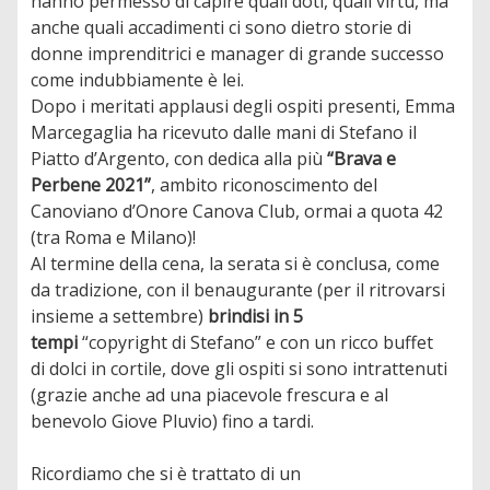
hanno permesso di capire quali doti, quali virtù, ma
anche quali accadimenti ci sono dietro storie di
donne imprenditrici e manager di grande successo
come indubbiamente è lei.
Dopo i meritati applausi degli ospiti presenti, Emma
Marcegaglia ha ricevuto dalle mani di Stefano il
Piatto d’Argento, con dedica alla più
“Brava e
Perbene 2021”
, ambito riconoscimento del
Canoviano d’Onore Canova Club, ormai a quota 42
(tra Roma e Milano)!
Al termine della cena, la serata si è conclusa, come
da tradizione, con il benaugurante (per il ritrovarsi
insieme a settembre)
brindisi in 5
tempi
“copyright di Stefano” e con un ricco buffet
di dolci in cortile, dove gli ospiti si sono intrattenuti
(grazie anche ad una piacevole frescura e al
benevolo Giove Pluvio) fino a tardi.
Ricordiamo che si è trattato di un