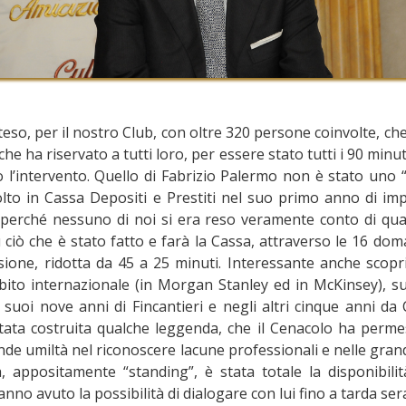
teso, per il nostro Club, con oltre 320 persone coinvolte,
che ha riservato a tutti loro, per essere stato tutti i 90 minu
glio l’intervento. Quello di Fabrizio Palermo non è stato un
lto in Cassa Depositi e Prestiti nel suo primo anno di i
a, perché nessuno di noi si era reso veramente conto di qua
iò che è stato fatto e farà la Cassa, attraverso le 16 doman
ione, ridotta da 45 a 25 minuti. Interessante anche scopri
mbito internazionale (in Morgan Stanley ed in McKinsey), s
uoi nove anni di Fincantieri e negli altri cinque anni da 
tata costruita qualche leggenda, che il Cenacolo ha permes
nde umiltà nel riconoscere lacune professionali e nelle grandi
 appositamente “standing”, è stata totale la disponibilit
no avuto la possibilità di dialogare con lui fino a tarda ser