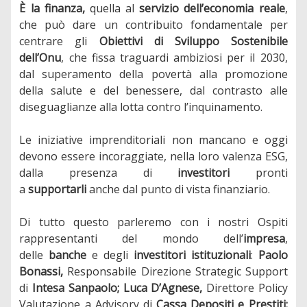
È la finanza,
quella al
servizio dell’economia reale
,
che può dare un contribuito fondamentale per
centrare gli
Obiettivi di Sviluppo Sostenibile
dell’Onu
, che fissa traguardi ambiziosi per il 2030,
dal superamento della povertà alla promozione
della salute e del benessere, dal contrasto alle
diseguaglianze alla lotta contro l’inquinamento.
Le iniziative imprenditoriali non mancano e oggi
devono essere incoraggiate, nella loro valenza ESG,
dalla presenza di
investitori
pronti
a
supportarli
anche dal punto di vista finanziario.
Di tutto questo parleremo con i nostri Ospiti
rappresentanti del mondo dell’
impresa
,
delle
banche
e degli
investitori istituzionali
:
Paolo
Bonassi,
Responsabile Direzione Strategic Support
di
Intesa Sanpaolo; Luca D’Agnese,
Direttore Policy
Valutazione a Advisory di
Cassa Depositi e Prestiti;