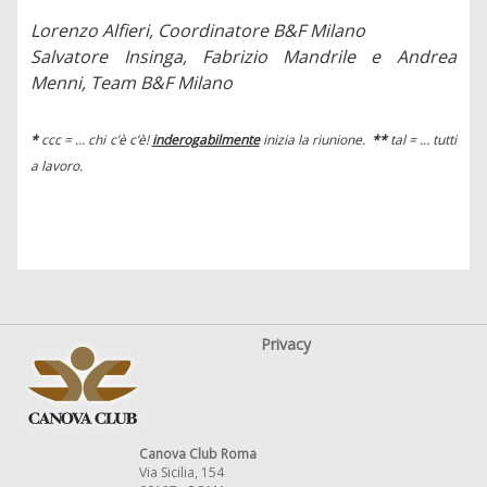
Lorenzo Alfieri, Coordinatore B&F Milano
Salvatore Insinga, Fabrizio Mandrile e Andrea
Menni, Team B&F Milano
*
ccc = … chi c’è c’è!
inderogabilmente
inizia la riunione.
**
tal = … tutti
a lavoro.
Privacy
Canova Club Roma
Via Sicilia, 154