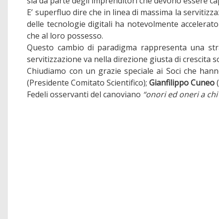
sia da parte degli imprenditori che devono essere cap
E’ superfluo dire che in linea di massima la servitiz
delle tecnologie digitali ha notevolmente accelerat
che al loro possesso.
Questo cambio di paradigma rappresenta una strao
servitizzazione va nella direzione giusta di crescita 
Chiudiamo con un grazie speciale ai Soci che hanno
(Presidente Comitato Scientifico);
Gianfilippo Cuneo
(
Fedeli osservanti del canoviano
“onori ed oneri a chi 