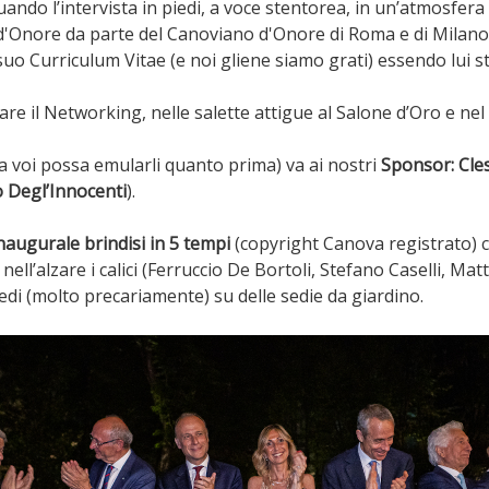
uando l’intervista in piedi, a voce stentorea, in un’atmosfera
'Onore da parte del Canoviano d'Onore di Roma e di Milano,
suo Curriculum Vitae (e noi gliene siamo grati) essendo lui
e il Networking, nelle salette attigue al Salone d’Oro e nel
 voi possa emularli quanto prima) va ai nostri
Sponsor:
Cle
 Degl’Innocenti
).
augurale brindisi in 5 tempi
(copyright Canova registrato) co
o nell’alzare i calici (Ferruccio De Bortoli, Stefano Caselli, M
piedi (molto precariamente) su delle sedie da giardino.