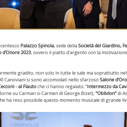
uecentesco
Palazzo Spinola
, sede della
Società del Giardino, F
 d’Onore 2023
, ovvero il piatto d’argento con la motivazion
olarmente gradito, non solo in tutte le sale ma soprattutto n
a 200 Canoviani si sono accomodati nello sfarzoso
Salone d’Or
Cecconi - al Flauto
che ci hanno regalato: “
Intermezzo da Cava
s Borne su Carman si Carmen di George Bizet),
“Oblivion”
di As
he ha reso possibile questo momento musicale di grande liv