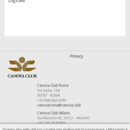
Digitale.
Privacy
Canova Club Roma
Via Sicilia, 154
00187 - ROMA
+39.366.892.5090
canovaroma@canova.club
Canova Club Milano
Via Manzoni 45, 20121 - MILANO
+39 348.4546956
canovamilano@canova.club
Questo sito web utilizza i cookie per migliorare la navigazione. Utilizzando il