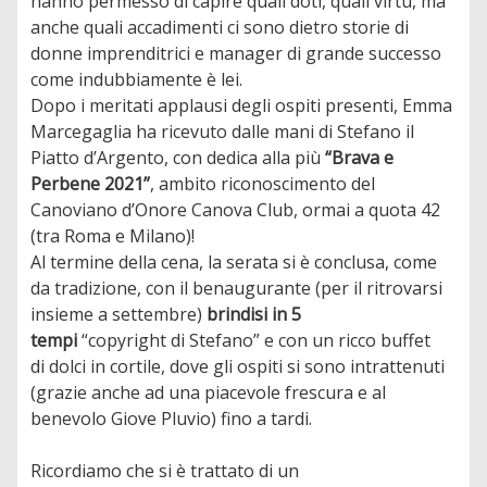
hanno permesso di capire quali doti, quali virtù, ma
anche quali accadimenti ci sono dietro storie di
donne imprenditrici e manager di grande successo
come indubbiamente è lei.
Dopo i meritati applausi degli ospiti presenti, Emma
Marcegaglia ha ricevuto dalle mani di Stefano il
Piatto d’Argento, con dedica alla più
“Brava e
Perbene 2021”
, ambito riconoscimento del
Canoviano d’Onore Canova Club, ormai a quota 42
(tra Roma e Milano)!
Al termine della cena, la serata si è conclusa, come
da tradizione, con il benaugurante (per il ritrovarsi
insieme a settembre)
brindisi in 5
tempi
“copyright di Stefano” e con un ricco buffet
di dolci in cortile, dove gli ospiti si sono intrattenuti
(grazie anche ad una piacevole frescura e al
benevolo Giove Pluvio) fino a tardi.
Ricordiamo che si è trattato di un