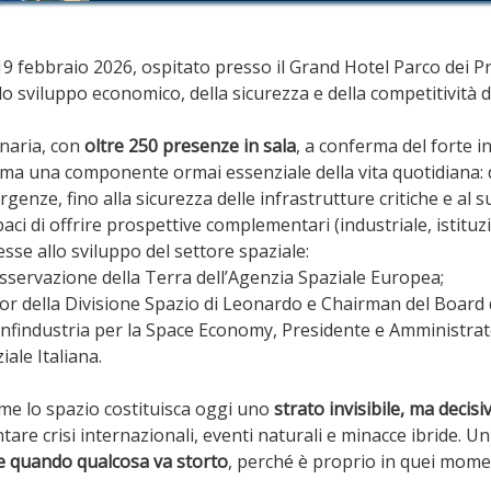
 febbraio 2026, ospitato presso il Grand Hotel Parco dei Pri
lo sviluppo economico, della sicurezza e della competitività d
inaria, con
oltre 250 presenze in sala
, a conferma del forte 
ma una componente ormai essenziale della vita quotidiana: da
nze, fino alla sicurezza delle infrastrutture critiche e al s
capaci di offrire prospettive complementari (industriale, istit
sse allo sviluppo del settore spaziale:
sservazione della Terra dell’Agenzia Spaziale Europea;
or della Divisione Spazio di Leonardo e Chairman del Board 
onfindustria per la Space Economy, Presidente e Amministrat
iale Italiana.
ome lo spazio costituisca oggi uno
strato invisibile, ma decisi
ontare crisi internazionali, eventi naturali e minacce ibride
te quando qualcosa va storto
, perché è proprio in quei momen