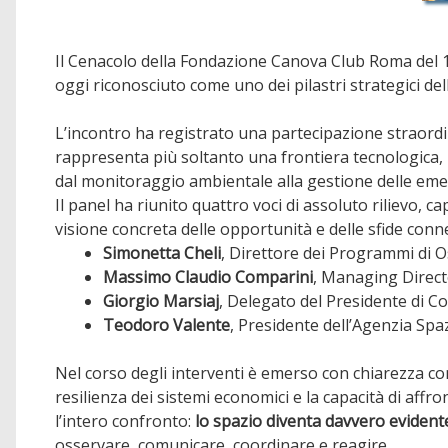
Il Cenacolo della Fondazione Canova Club Roma del 19
oggi riconosciuto come uno dei pilastri strategici del
L’incontro ha registrato una partecipazione straord
rappresenta più soltanto una frontiera tecnologica, 
dal monitoraggio ambientale alla gestione delle emerge
Il panel ha riunito quattro voci di assoluto rilievo, 
visione concreta delle opportunità e delle sfide conne
Simonetta Cheli
, Direttore dei Programmi di O
Massimo Claudio Comparini
, Managing Direct
Giorgio Marsiaj
, Delegato del Presidente di C
Teodoro Valente
, Presidente dell’Agenzia Spaz
Nel corso degli interventi è emerso con chiarezza c
resilienza dei sistemi economici e la capacità di affr
l’intero confronto:
lo spazio diventa davvero eviden
osservare, comunicare, coordinare e reagire.