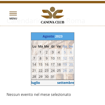
Toggle
Calendario Eventi Roma
MENU
navigation
Agosto
2023
Lu
Ma
Me
Gi
Ve
Sa
Do
1
2
3
4
5
6
7
8
9
10
11
12
13
14
15
16
17
18
19
20
21
22
23
24
25
26
27
28
29
30
31
luglio
settembre
Nessun evento nel mese selezionato