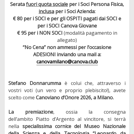
Serata
fuori quota sociale
per i Soci Persona Fisica,
inclusa
per i Soci Azienda:
€ 80 per i SOCI e per gli OSPITI pagati dai SOCI e
per i SOCI Canova Giovane
€ 95 per i NON SOCI
(modalità pagamento in
allegato)
“No Cena” non ammessi per l’occasione
ADESIONI inviando una mail a:
canovamilano@canova.club
Stefano Donnarumma
è colui che, attraverso i
vostri voti (un vero e proprio plebiscito!), avete
scelto come
Canoviano d’Onore 2026, a Milano.
La premiazione
, ossia la consegna
dell’ambito Piatto d’Argento al vincitore, si terrà
nella
specialissima cornice del Museo Nazionale
della Scienza e della Tecnologia “Leonardo da