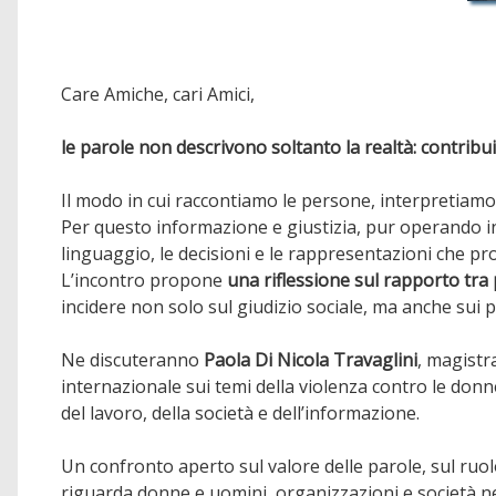
Care Amiche, cari Amici,
le parole non descrivono soltanto la realtà: contribu
Il modo in cui raccontiamo le persone, interpretiamo i 
Per questo informazione e giustizia, pur operando in
linguaggio, le decisioni e le rappresentazioni che p
L’incontro propone
una riflessione sul rapporto tra
incidere non solo sul giudizio sociale, ma anche sui pe
Ne discuteranno
Paola Di Nicola Travaglini
, magistr
internazionale sui temi della violenza contro le donne
del lavoro, della società e dell’informazione.
Un confronto aperto sul valore delle parole, sul ruol
riguarda donne e uomini, organizzazioni e società n