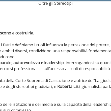
Oltre gli Stereotipi
iscono a costruirla
.
fatti e definiamo i ruoli influenza la percezione del potere, d
 ambiti diversi, condividono una responsabilità fondamental
roducono.
 parole, autorevolezza e leadership
, interrogandosi su quan
rcorsi professionali e sull’accesso ai ruoli di responsabilità.
ata della Corte Suprema di Cassazione e autrice de “La giudic
 e degli stereotipi giudiziari, e
Roberta Lisi
, giornalista par
o delle istituzioni e dei media e sulla capacità della leaders
el suo complesso.