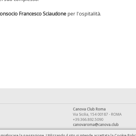
Consocio Francesco Sciaudone
per l'ospitalità.
Canova Club Roma
Via Sicilia, 154 00187 - ROMA
+39.366.892.5090
canovaroma@canova.club
migliorare la navigazione. Utilizzando il sito si intende accettata la Cookie Polic