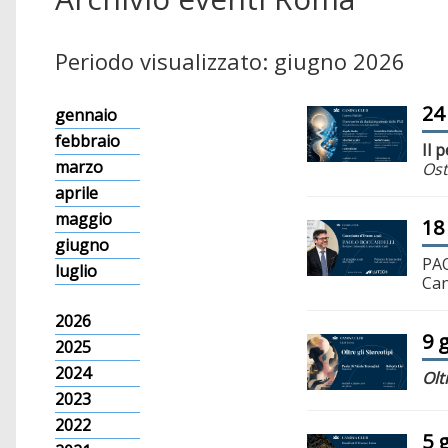
Periodo visualizzato: giugno 2026
24
gennaio
febbraio
Il 
marzo
Ost
aprile
maggio
18
giugno
PAO
luglio
Can
2026
9 
2025
2024
Olt
2023
2022
5 