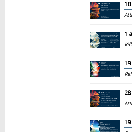
18
Att
1 
Rif
19
Re
28
Att
19