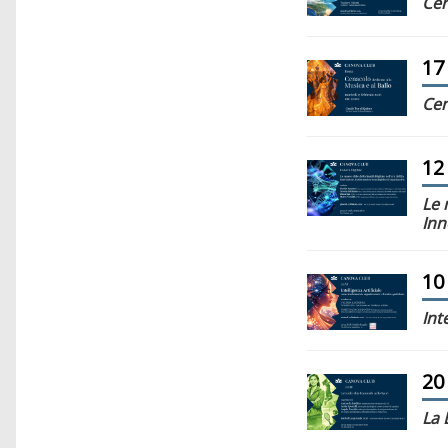
Cen
17
Cen
12
Le 
Inn
10
Int
20
La 