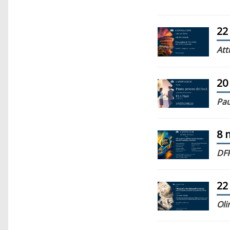
22
Att
20
Pau
8 
DFP
22
Oli