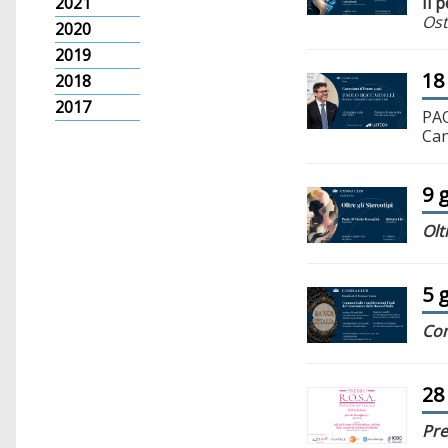
Il 
2021
Ost
2020
2019
18
2018
2017
PAO
Can
9 
Olt
5 
Com
28
Pre