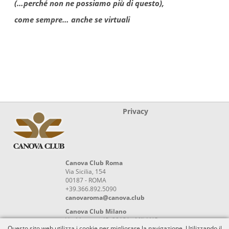
(…perché non ne possiamo più di questo),
come sempre… anche se virtuali
Privacy
Canova Club Roma
Via Sicilia, 154
00187 - ROMA
+39.366.892.5090
canovaroma@canova.club
Canova Club Milano
Via Manzoni 45, 20121 - MILANO
Questo sito web utilizza i cookie per migliorare la navigazione. Utilizzando il
+39 348.4546956