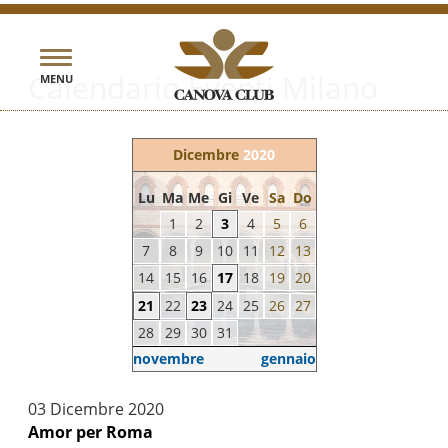
Toggle
Calendario Eventi Milano
MENU
navigation
Dicembre
2020
Lu
Ma
Me
Gi
Ve
Sa
Do
1
2
3
4
5
6
7
8
9
10
11
12
13
14
15
16
17
18
19
20
21
22
23
24
25
26
27
28
29
30
31
novembre
gennaio
03 Dicembre 2020
Amor per Roma