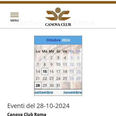
Toggle
Calendario Eventi Roma
MENU
navigation
Ottobre
2024
Lu
Ma
Me
Gi
Ve
Sa
Do
1
2
3
4
5
6
7
8
9
10
11
12
13
14
15
16
17
18
19
20
21
22
23
24
25
26
27
28
29
30
31
settembre
novembre
Eventi del 28-10-2024
Canova Club Roma