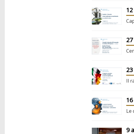
12
Cap
27
Cen
23
Il 
16
Le 
9 