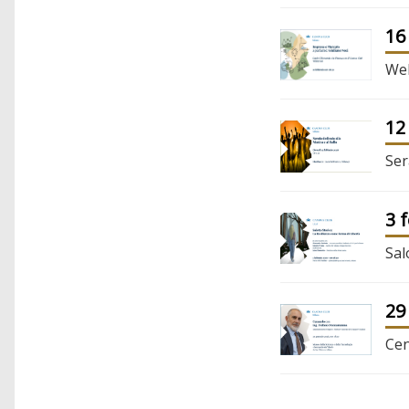
16
Web
12
Ser
3 
Sal
29
Cen