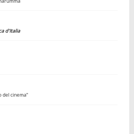
onnarumma
 d'Italia
o del cinema"