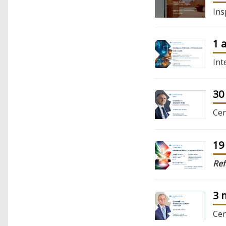
Ins
1 
Int
30
Cen
19
Re
3 
Cen