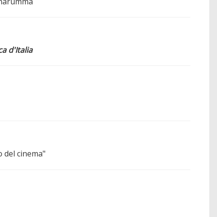
onnarumma
 d'Italia
o del cinema"