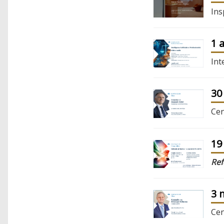
Ins
1 
Int
30
Cen
19
Re
3 
Cen