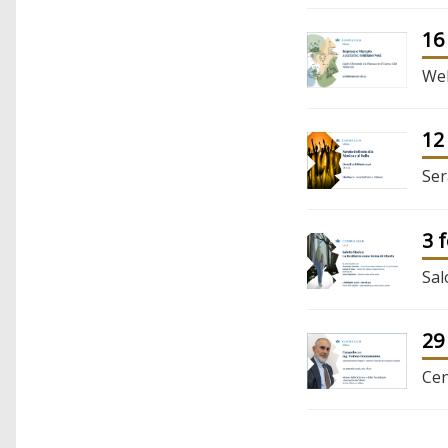
16
Web
12
Ser
3 
Sal
29
Cen