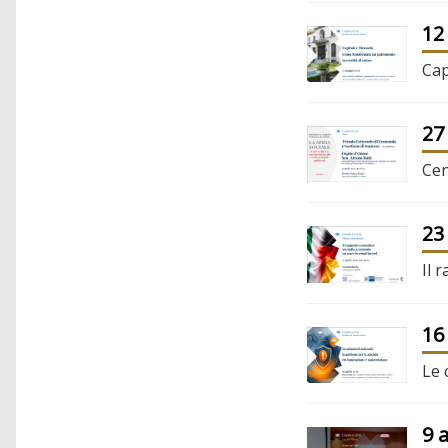
12
Cap
27
Cen
23
Il 
16
Le 
9 