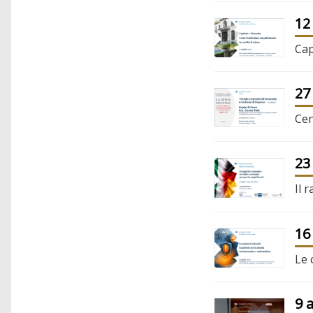
12
Cap
27
Cen
23
Il 
16
Le 
9 