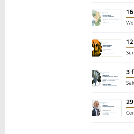
16
Web
12
Ser
3 
Sal
29
Cen