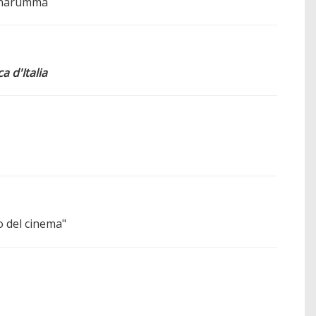
onnarumma
 d'Italia
o del cinema"