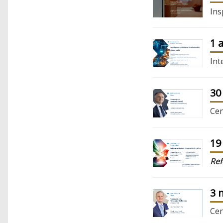
Ins
1 
Int
30
Cen
19
Re
3 
Cen