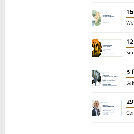
16
Web
12
Ser
3 
Sal
29
Cen