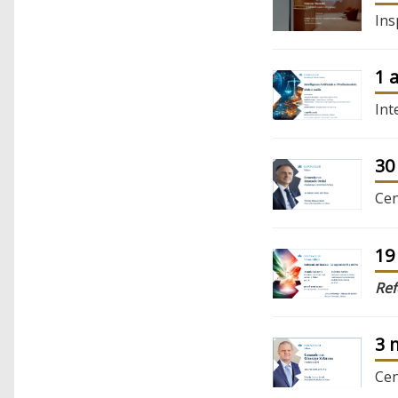
Ins
1 
Int
30
Cen
19
Re
3 
Cen