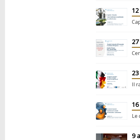
12
Cap
27
Cen
23
Il 
16
Le 
9 