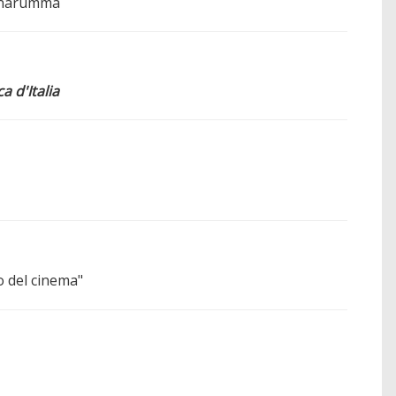
onnarumma
 d'Italia
o del cinema"