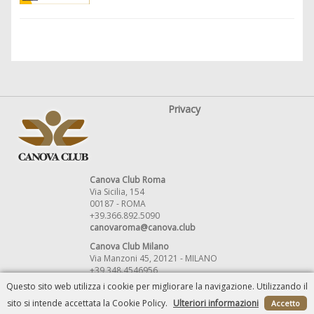
Privacy
Canova Club Roma
Via Sicilia, 154
00187 - ROMA
+39.366.892.5090
canovaroma@canova.club
Canova Club Milano
Via Manzoni 45, 20121 - MILANO
+39 348.4546956
canovamilano@canova.club
Questo sito web utilizza i cookie per migliorare la navigazione. Utilizzando il
sito si intende accettata la Cookie Policy.
Ulteriori informazioni
Accetto
Powered by
ISA Srl