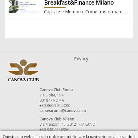
Breakfast&Finance Milano
Capitale e Memoria. Come trasformare un patrimonio in eredità di valore
Privacy
Canova Club Roma
Via Sicilia, 154
00187 - ROMA
+39.366.892.5090
canovaroma@canova.club
Canova Club Milano
Via Manzoni 45, 20121 - MILANO
+39 348.4546956
canovamilano@canova.club
Questo sito web utilizza i cookie per migliorare la navigazione. Utilizzando il